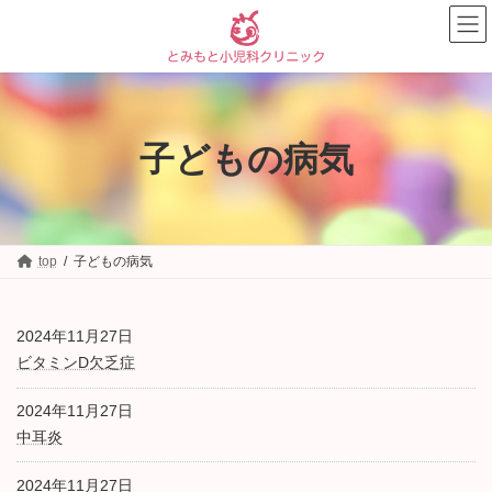
コ
ナ
ン
ビ
テ
ゲ
ン
ー
ツ
シ
へ
ョ
ス
ン
子どもの病気
キ
に
ッ
移
プ
動
top
子どもの病気
2024年11月27日
ビタミンD欠乏症
2024年11月27日
中耳炎
2024年11月27日