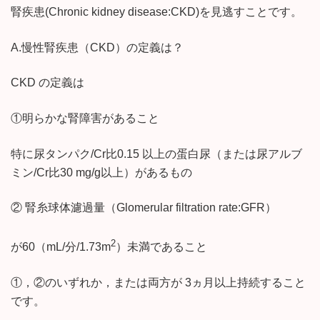
腎疾患(Chronic kidney disease:CKD)を見逃すことです。
A.慢性腎疾患（CKD）の定義は？
CKD の定義は
①明らかな腎障害があること
特に尿タンパク/Cr比0.15 以上の蛋白尿（または尿アルブ
ミン/Cr比30 mg/g以上）があるもの
② 腎糸球体濾過量（Glomerular filtration rate:GFR）
2
が60（mL/分/1.73m
）未満であること
①，②のいずれか，または両方が 3ヵ月以上持続すること
です。