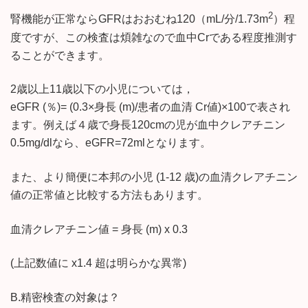
2
腎機能が正常ならGFRはおおむね120（mL/分/1.73m
）程
度ですが、この検査は煩雑なので血中Crである程度推測す
ることができます。
2歳以上11歳以下の小児については，
eGFR (％)= (0.3×身長 (m)/患者の血清 Cr値)×100で表され
ます。例えば４歳で身長120cmの児が血中クレアチニン
0.5mg/dlなら、eGFR=72mlとなります。
また、より簡便に本邦の小児 (1-12 歳)の血清クレアチニン
値の正常値と比較する方法もあります。
血清クレアチニン値 = 身長 (m) x 0.3
(上記数値に x1.4 超は明らかな異常)
B.精密検査の対象は？