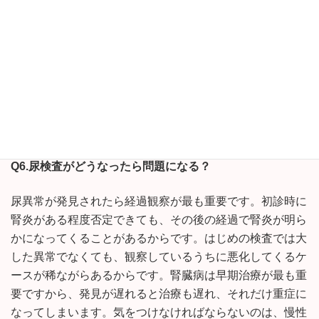
タンパク尿の時には上記の糸球体か尿細管性かの区別をし
ます。糸球体性の場合、糸球体（ポドサイトや基底膜）障
害のために高分子のタンパクが出てきます。尿細管はタン
パクの再吸収をしていますが、ここが傷害されると、再吸
収が不十分になるために低分子のタンパクが尿中に出てき
ます。低分子タンパクは当院ではβ2ミクログロブリンを測
定しています。
Q6.
尿検査がどうなったら問題になる？
尿異常が発見されたら経過観察が最も重要です。初診時に
腎炎がある程度否定できても、その後の経過で腎炎が明ら
かになってくることがあるからです。はじめの検査では大
した異常でなくても、観察しているうちに悪化してくるケ
ースが稀ながらあるからです。腎臓病は早期治療が最も重
要ですから、発見が遅れると治療も遅れ、それだけ重症に
なってしまいます。気をつけなければならないのは、慢性