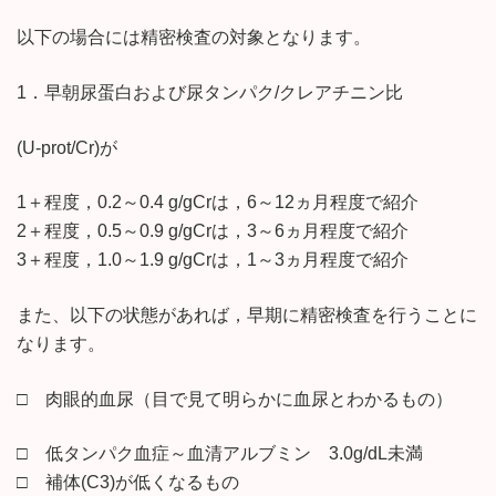
以下の場合には精密検査の対象となります。
1．早朝尿蛋白および尿タンパク/クレアチニン比
(U-prot/Cr)が
1＋程度，0.2～0.4 g/gCrは，6～12ヵ月程度で紹介
2＋程度，0.5～0.9 g/gCrは，3～6ヵ月程度で紹介
3＋程度，1.0～1.9 g/gCrは，1～3ヵ月程度で紹介
また、以下の状態があれば，早期に精密検査を行うことに
なります。
□ 肉眼的血尿（目で見て明らかに血尿とわかるもの）
□ 低タンパク血症～血清アルブミン 3.0g/dL未満
□ 補体(C3)が低くなるもの