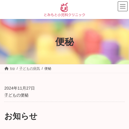
コ
ナ
ン
ビ
テ
ゲ
ン
ー
ツ
シ
へ
ョ
ス
ン
便秘
キ
に
ッ
移
プ
動
top
子どもの病気
便秘
2024年11月27日
子どもの便秘
お知らせ