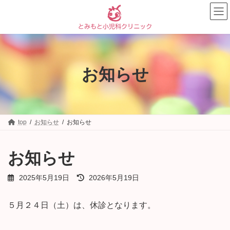
コ
ナ
ン
ビ
テ
ゲ
ン
ー
ツ
シ
へ
ョ
ス
ン
お知らせ
キ
に
ッ
移
プ
動
top
お知らせ
お知らせ
お知らせ
最
2025年5月19日
2026年5月19日
終
更
５月２４日（土）は、休診となります。
新
日
時