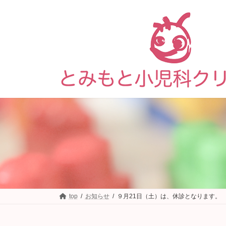
コ
ナ
ン
ビ
テ
ゲ
ン
ー
ツ
シ
へ
ョ
ス
ン
キ
に
ッ
移
プ
動
top
お知らせ
９月21日（土）は、休診となります。