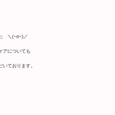
た ＼(~o~)／
ケアについても
だいております。