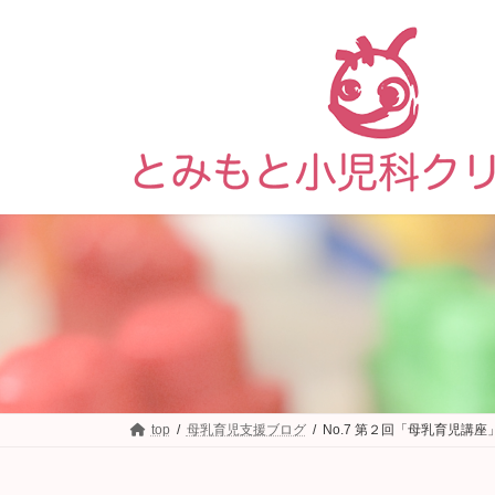
コ
ナ
ン
ビ
テ
ゲ
ン
ー
ツ
シ
へ
ョ
ス
ン
キ
に
ッ
移
プ
動
top
母乳育児支援ブログ
No.7 第２回「母乳育児講